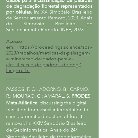
dados para a classificação de padrões
de degradação florestal representados
por células.
In: XX Simpósio Brasileiro
de Sensoriamento Remoto, 2023.
Anais
do
Simpósio Brasileiro de
Sensoriamento Remoto
. INPE, 2023.
Acesso
em:
https://proceedings.science/sbsr-
2023/trabalhos/metricas-da-paisagem-
e-mineracao-de-dados-para-a-
classificacao-de-padroes-de-deg?
lang=pt-br
________
PASSOS, F. O.; ADORNO, B.; CARMO,
R.; MOURAO, C.; AMARAL, S.
PRODES
Mata Atlântica
: discussing the digital
transition from visual interpretation to
semi-automatic detection of forest
removal. In: XXIV Simpósio Brasileiro
de Geoinformática. Anais do 24º
Simpósio Brasileiro de Geoinformática.