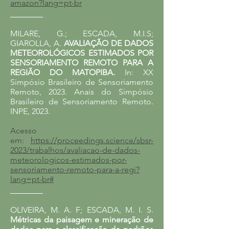
amazon?lang=pt-br
________
MILARE, G.; ESCADA, M.I.S;
GIAROLLA, A.
AVALIAÇÃO DE DADOS
METEOROLÓGICOS ESTIMADOS POR
SENSORIAMENTO REMOTO PARA A
REGIÃO DO MATOPIBA.
In: XX
Simpósio Brasileiro de Sensoriamento
Remoto, 2023. Anais do Simpósio
Brasileiro de Sensoriamento Remoto
.
INPE, 2023.
Acesso
em:
https://proceedings.science/sbsr-
2023/trabalhos/avaliacao-de-dados-
meteorologicos-estimados-por-
sensoriamento-remoto-para-a-regi?
lang=pt-br#
________
OLIVEIRA, M. A. F; ESCADA, M. I. S.
Métricas da paisagem e mineração de