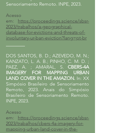
Sensoriamento Remoto
. INPE, 2023.
Acesso
em:
https://proceedings.science/sbsr-
2023/trabalhos/a-geographical-
database-for-evictions-and-threats-of-
involuntary-ur-ban-eviction?lang=pt-br
________
DOS SANTOS, B. D.; AZEVEDO, M. N.;
KANZATO, L. A. B.; PINHO, C. M. D. ;
PAEZ, A. ; AMARAL, S.
CBERS-4A
IMAGERY FOR MAPPING URBAN
LAND COVER IN THE AMAZON​.
In: XX
Simpósio Brasileiro de Sensoriamento
Remoto, 2023.
Anais do
Simpósio
Brasileiro de Sensoriamento Remoto
.
INPE, 2023.
Acesso
em:
https://proceedings.science/sbsr-
2023/trabalhos/cbers-4a-imagery-for-
mapping-urban-land-cover-in-the-