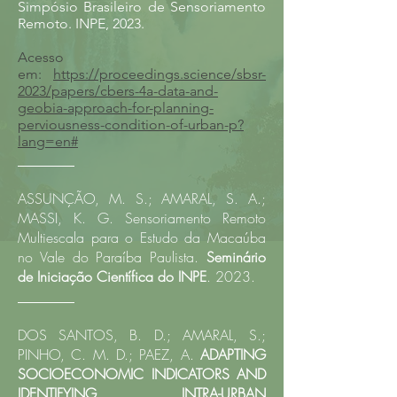
Simpósio Brasileiro de Sensoriamento
Remoto
. INPE, 2023.
Acesso
em:
https://proceedings.science/sbsr-
2023/papers/cbers-4a-data-and-
geobia-approach-for-planning-
perviousness-condition-of-urban-p?
lang=en#
________
ASSUNÇÃO, M. S.; AMARAL, S. A.;
MASSI, K. G. Sensoriamento Remoto
Multiescala para o Estudo da Macaúba
no Vale do Paraíba Paulista.
Seminário
de Iniciação Científica do INPE
. 2023.
________
DOS SANTOS, B. D.; AMARAL, S.;
PINHO, C. M. D.; PAEZ, A.
ADAPTING
SOCIOECONOMIC INDICATORS AND
IDENTIFYING INTRA-URBAN