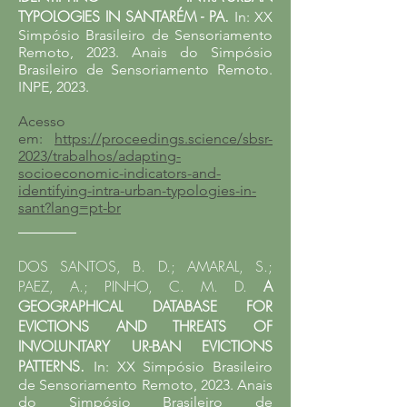
TYPOLOGIES IN SANTARÉM - PA.
In: XX
Simpósio Brasileiro de Sensoriamento
Remoto, 2023.
Anais do
Simpósio
Brasileiro de Sensoriamento Remoto
.
INPE, 2023.
Acesso
em:
https://proceedings.science/sbsr-
2023/trabalhos/adapting-
socioeconomic-indicators-and-
identifying-intra-urban-typologies-in-
sant?lang=pt-br
________
DOS SANTOS, B. D.; AMARAL, S.;
PAEZ, A.; PINHO, C. M. D.
A
GEOGRAPHICAL DATABASE FOR
EVICTIONS AND THREATS OF
INVOLUNTARY UR-BAN EVICTIONS
PATTERNS.​
In: XX Simpósio Brasileiro
de Sensoriamento Remoto, 2023.
Anais
do
Simpósio Brasileiro de