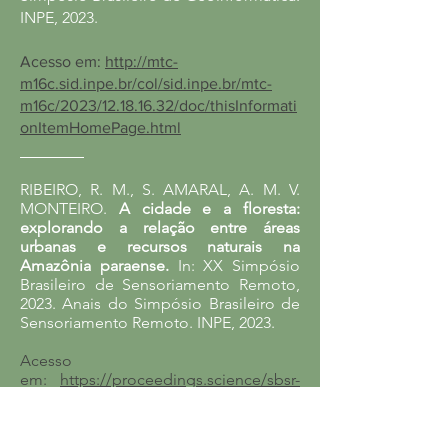
INPE, 2023.
Acesso em:
http://mtc-
m16c.sid.inpe.br/col/sid.inpe.br/mtc-
m16c/2023/12.18.16.32/doc/thisInformati
onItemHomePage.html
________
RIBEIRO, R. M., S. AMARAL, A. M. V.
MONTEIRO.
A cidade e a floresta:
explorando a relação entre áreas
urbanas e recursos naturais na
Amazônia paraense.
In: XX Simpósio
Brasileiro de Sensoriamento Remoto
,
2023
.
Anais do
Simpósio Brasileiro de
Sensoriamento Remoto
. INPE, 2023.
Acesso
em:
https://proceedings.science/sbsr-
2023/papers/a-cidade-e-a-floresta-
explorando-a-relacao-entre-areas-
urbanas-e-recursos-natura?lang=en