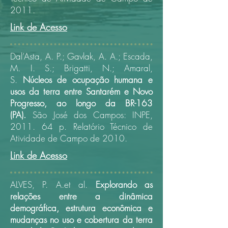
2011.
Link de Acesso
Dal’Asta, A. P.; Gavlak, A. A.; Escada,
M. I. S.; Brigatti, N.; Amaral,
S.
Núcleos de ocupação humana e
usos da terra entre Santarém e Novo
Progresso, ao longo da BR-163
(PA).
São José dos Campos: INPE,
2011. 64 p.
Relatório Técnico de
Atividade de Campo de 2010.
Link de Acesso
ALVES, P. A.et al.
Explorando as
relações entre a dinâmica
demográfica, estrutura econômica e
mudanças no uso e cobertura da terra