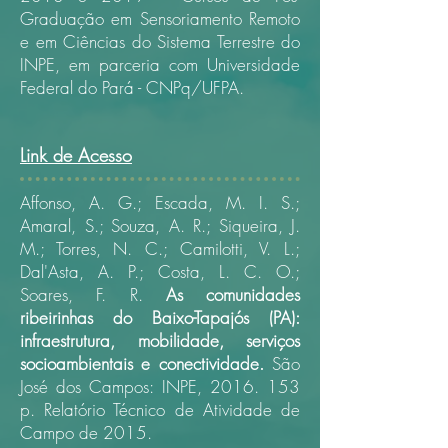
Graduação em Sensoriamento Remoto
e em Ciências do Sistema Terrestre do
INPE, em parceria com Universidade
Federal do Pará - CNPq/UFPA.
Link de Acesso
Affonso, A. G.; Escada, M. I. S.;
Amaral, S.; Souza, A. R.; Siqueira, J.
M.; Torres, N. C.; Camilotti, V. L.;
Dal'Asta, A. P.; Costa, L. C. O.;
Soares, F. R.
As comunidades
ribeirinhas do Baixo-Tapajós (PA):
infraestrutura, mobilidade, serviços
socioambientais e conectividade.
São
José dos Campos: INPE, 2016. 153
p.
Relatório Técnico de Atividade de
Campo de 2015.