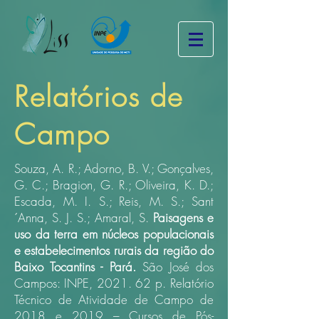
Relatórios de
Campo
Souza, A. R.; Adorno, B. V.; Gonçalves,
G. C.; Bragion, G. R.; Oliveira, K. D.;
Escada, M. I. S.; Reis, M. S.; Sant
´Anna, S. J. S.; Amaral, S.
Paisagens e
uso da terra em núcleos populacionais
e estabelecimentos rurais da região do
Baixo Tocantins - Pará.
São José dos
Campos: INPE, 2021. 62 p.
Relatório
Técnico de Atividade de Campo de
2018 e 2019 – Cursos de Pós-