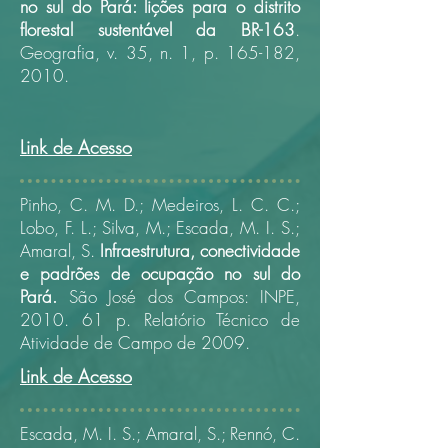
no sul do Pará: lições para o distrito
florestal sustentável da BR-163
.
Geografia, v. 35, n. 1, p. 165-182,
2010.
Link de Acesso
Pinho, C. M. D.; Medeiros, L. C. C.;
Lobo, F. L.; Silva, M.; Escada, M. I. S.;
Amaral, S.
Infraestrutura, conectividade
e padrões de ocupação no sul do
Pará.
São José dos Campos: INPE,
2010. 61 p.
Relatório Técnico de
Atividade de Campo de 2009.
Link de Acesso
Escada, M. I. S.; Amaral, S.; Rennó, C.