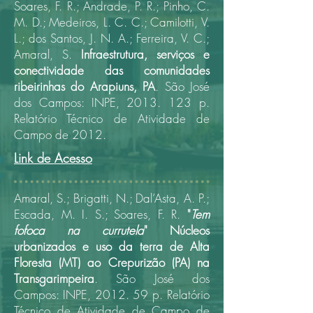
Soares, F. R.; Andrade, P. R.; Pinho, C.
M. D.; Medeiros, L. C. C.; Camilotti, V.
L.; dos Santos, J. N. A.; Ferreira, V. C.;
Amaral, S.
Infraestrutura, serviços e
conectividade das comunidades
ribeirinhas do Arapiuns, PA
.
São José
dos Campos: INPE, 2013. 123 p.
Relatório Técnico de Atividade de
Campo de 2012.
Link de Acesso
Amaral, S.; Brigatti, N.; Dal’Asta, A. P.;
Escada, M. I. S.; Soares, F. R.
"
Tem
fofoca na currutela
" Núcleos
urbanizados e uso da terra de Alta
Floresta (MT) ao Crepurizão (PA) na
Transgarimpeira
.
São José dos
Campos: INPE, 2012. 59 p.
Relatório
Técnico de Atividade de Campo de