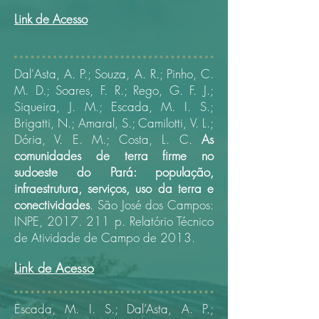
Link de Acesso
Dal'Asta, A. P.; Souza, A. R.; Pinho, C.
M. D.; Soares, F. R.; Rego, G. F. J.;
Siqueira, J. M.; Escada, M. I. S.;
Brigatti, N.; Amaral, S.; Camilotti, V. L.;
Dória, V. E. M.; Costa, L. C.
As
comunidades de terra firme no
sudoeste do Pará: população,
infraestrutura, serviços, uso da terra e
conectividades
.
São José dos Campos:
INPE, 2017. 211 p.
Relatório Técnico
de Atividade de Campo de 2013.
Link de Acesso
Escada, M. I. S.; Dal’Asta, A. P.;