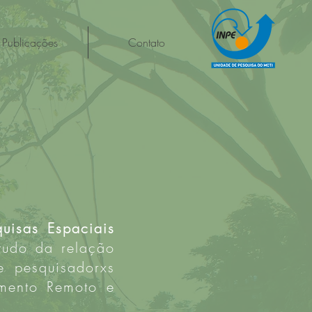
Publicações
Contato
quisas Espaciais
tudo da relação
 pesquisadorxs
mento Remoto e