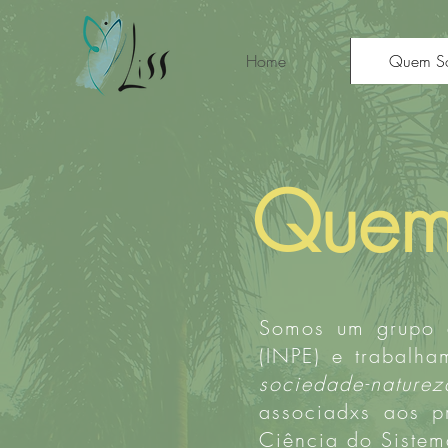
Home
Quem S
Quem
Somos um grupo 
(INPE) e trabalh
sociedade-naturez
associadxs aos 
Ciência do Sistem