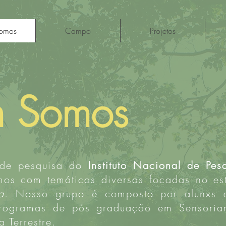
omos
Campo
Projetos
 Somos
de pesquisa do
Instituto Nacional de Pes
amos com temáticas diversas focadas no es
a
. Nosso grupo é composto por alunxs e
programas de pós graduação em Sensoria
a Terrestre.