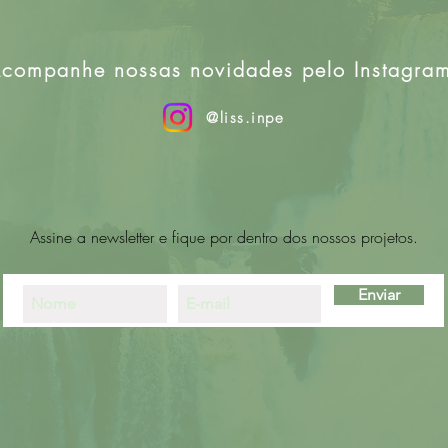
companhe nossas novidades pelo Instagra
@liss.inpe
Assine a newsletter e fique por dentro dos nossos projetos.
Enviar