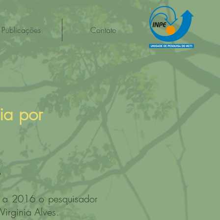
Publicações
Contato
ia por
S
 a 2016 o pesquisador
irginia Alves.