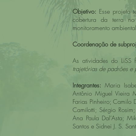
Objetivo:
Esse projeto t
cobertura da terra 
monitoramento ambiental 
Coordenação de subproj
As atividades do LiSS
trajetórias de padrões 
Integrantes:
Maria Isab
Antônio Miguel Vieira 
Farias Pinheiro; Camilo 
Camilotti; Sérgio Rosi
Ana Paula Dal’Asta; Mi
Santos e Sidnei J. S. San