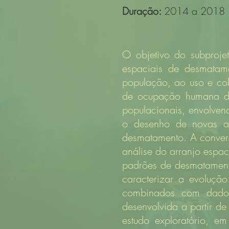
Duração:
2014 a 2018
O objetivo do subprojet
espaciais de desmatam
população, ao uso e cob
de ocupação humana d
populacionais, envolven
o desenho de novas aç
desmatamento. A convers
análise do arranjo espac
padrões de desmatamento
caracterizar a evoluçã
combinados com dados
desenvolvida a partir d
estudo exploratório, e