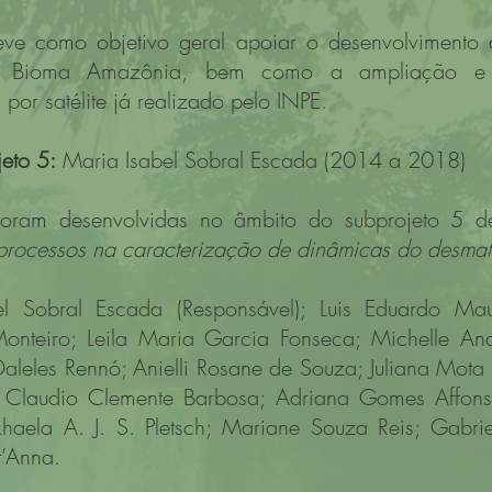
eve como objetivo geral apoiar o desenvolvimento 
no Bioma Amazônia, bem como a ampliação e
por satélite já realizado pelo INPE.
eto 5:
Maria Isabel Sobral Escada (2014 a 2018)
 foram desenvolvidas no âmbito do subprojeto 5 
e processos na caracterização de dinâmicas do desm
el Sobral Escada (Responsável); Luis Eduardo Mau
Monteiro; Leila Maria Garcia Fonseca; Michelle And
Daleles Rennó; Anielli Rosane de Souza; Juliana Mota 
m; Claudio Clemente Barbosa; Adriana Gomes Affonso
khaela A. J. S. Pletsch; Mariane Souza Reis; Gabri
t’Anna.