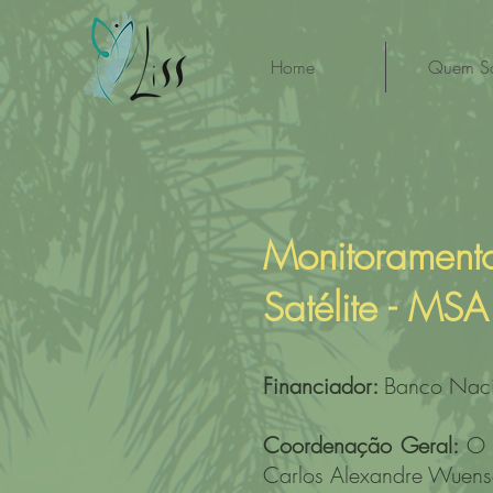
Home
Quem S
Monitorament
Satélite - MSA
Financiador:
Banco Naci
Coordenação Geral:
O p
Carlos Alexandre Wuens