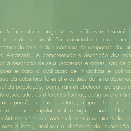
o 5 foi realizar diagnósticos, análises e descriçõe
ento e de sua evolução, caracterizando os compo
ertura da terra e às dinâmicas de ocupação das ant
a Amazônia. A compreensão e descrição dos comp
do a descrição de seus processos e atores, são de 
ões e para a avaliação de iniciativas e políti
ão da cobertura florestal e os usos da terra observ
ial da população, permitiram estabelecer tipologias e 
 associados às diferentes formas, estágios e dinâ
o dos padrões de uso da terra, mapas de uso e co
 do censo populacional e agropecuário. Uma tip
e métricas que descrevem as formas e estruturas da 
m escala local, analisou a dinâmica de inundaçã