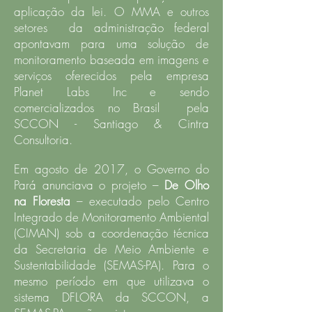
aplicação da lei. O MMA e outros
setores da administração federal
apontavam para uma solução de
monitoramento baseada em imagens e
serviços oferecidos pela empresa
Planet Labs Inc e sendo
comercializados no Brasil pela
SCCON - Santiago & Cintra
Consultoria.
Em agosto de 2017, o Governo do
Pará anunciava o projeto –
De Olho
na Floresta
– executado pelo Centro
Integrado de Monitoramento Ambiental
(CIMAN) sob a coordenação técnica
da Secretaria de Meio Ambiente e
Sustentabilidade (SEMAS-PA). Para o
mesmo período em que utilizava o
sistema DFLORA da SCCON, a