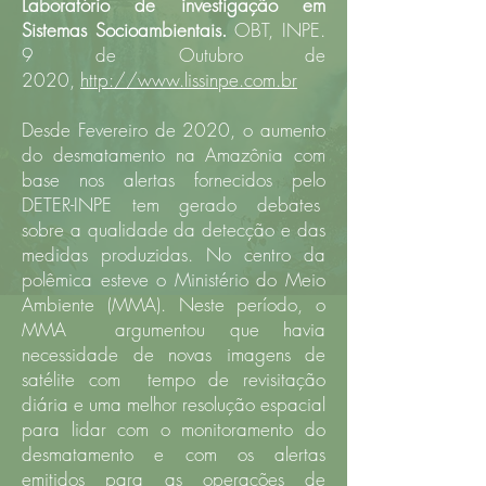
Laboratório de investigação em
Sistemas Socioambientais.
OBT, INPE.
9 de Outubro de
2020,
http://www.lissinpe.com.br
Desde Fevereiro de 2020, o aumento
do desmatamento na Amazônia com
base nos alertas fornecidos pelo
DETER-INPE tem gerado debates
sobre a qualidade da detecção e das
medidas produzidas. No centro da
polêmica esteve o Ministério do Meio
Ambiente (MMA). Neste período, o
MMA argumentou que havia
necessidade de novas imagens de
satélite com tempo de revisitação
diária e uma melhor resolução espacial
para lidar com o monitoramento do
desmatamento e com os alertas
emitidos para as operações de