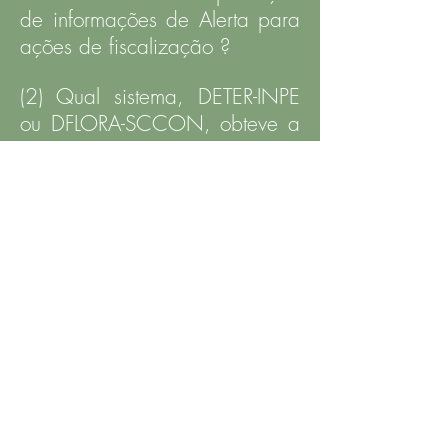
de informações de Alerta para
ações de fiscalização ?
(2) Qual sistema, DETER-INPE
ou DFLORA-SCCON, obteve a
melhor relação custo-
efetividade ?
NOTA TÉCNICA
Análise de Efetividade e Custo-Efetividade
para dois Sistemas de Monitoramento e