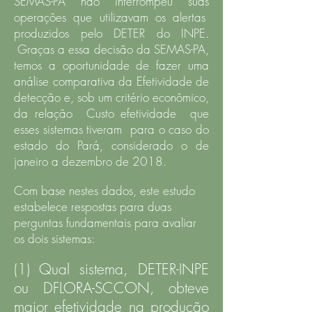
SEMAS-PA não interrompeu suas
operações que utilizavam os alertas
produzidos pelo DETER do INPE.
Graças a essa decisão da SEMAS-PA,
temos a oportunidade de fazer uma
análise comparativa da Efetividade de
detecção e, sob um critério econômico,
da relação Custo efetividade que
esses sistemas tiveram para o caso do
estado do Pará, considerado o de
janeiro a dezembro de 2018.
Com base nestes dados, este estudo
estabelece respostas para duas
perguntas fundamentais para avaliar
os dois sistemas:
(1) Qual sistema, DETER-INPE
ou DFLORA-SCCON, obteve
maior efetividade na produção