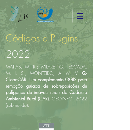
Códigos e Plugins
2022
MATIAS, M. R.; MILARE, G.; ESCADA,
M. I. S.; MONTEIRO, A. M. V.
Q-
CleanCAR: Um complemento QGIS para
remoção guiada de sobreposições de
polígonos de imóveis rurais do Cadastro
Ambiental Rural (CAR)
. GEOINFO, 2022
(submetido).