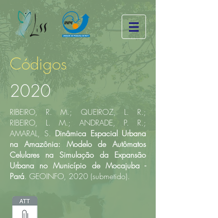
Códigos
2020
RIBEIRO, R. M.; QUEIROZ, L. R.;
RIBEIRO, L. M.; ANDRADE, P. R.;
AMARAL, S.
Dinâmica Espacial Urbana
na Amazônia: Modelo de Autômatos
Celulares na Simulação da Expansão
Urbana no Município de Mocajuba -
Pará
. GEOINFO, 2020 (submetido).