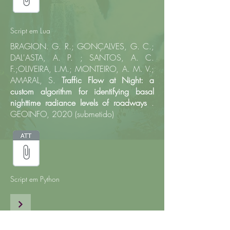
Script em Lua
BRAGION. G. R.; GONÇALVES, G. C.;
DAL'ASTA, A. P. ; SANTOS, A. C.
F.;OLIVEIRA, L.M.; MONTEIRO, A. M. V.;
AMARAL, S.
Traffic Flow at Night: a
custom algorithm for identifying basal
nighttime radiance levels of roadways
.
GEOINFO, 2020 (submetido)
Script em Python
Assine a newsletter e fique por dentro dos